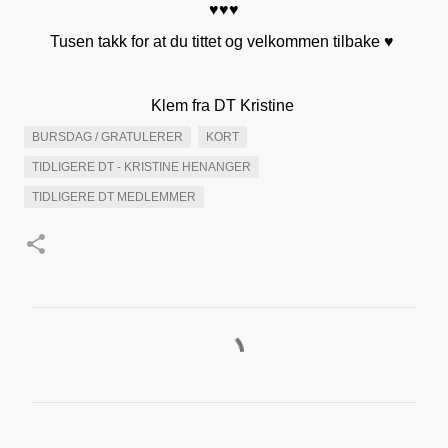
♥♥♥
Tusen takk for at du tittet og velkommen tilbake ♥
Klem fra DT Kristine
BURSDAG / GRATULERER
KORT
TIDLIGERE DT - KRISTINE HENANGER
TIDLIGERE DT MEDLEMMER
K
o
m
m