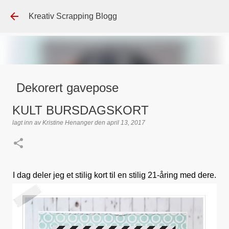
Gå til hovedinnhold
Kreativ Scrapping Blogg
Dekorert gavepose
lagt inn av
Scrappadis
den
august 04, 2026
DT - BEATE HALVORSEN
KULT BURSDAGSKORT
GAVEPOSE / POSEKORT
PAPIRDESIGN
SIMPLE AND BASIC
lagt inn av
Kristine Henanger
den
april 13, 2017
TEKST KLISTREMERKER / STICKERS
0
I dag deler jeg et stilig kort til en stilig 21-åring med dere.