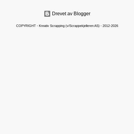
e
n
Drevet av Blogger
t
a
COPYRIGHT - Kreativ Scrapping (v/Scrappekjelleren AS) - 2012-2026
r
e
r