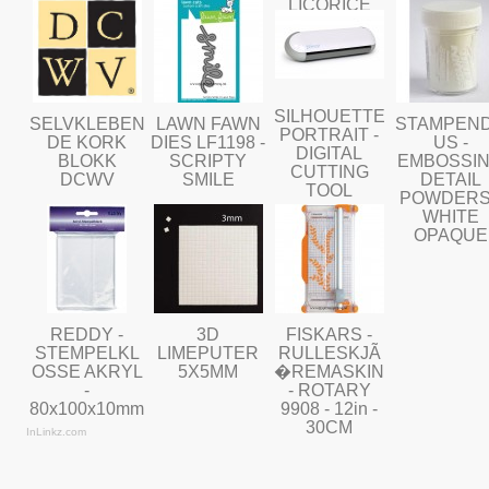
LICORICE
TWIST
SILHOUETTE
SELVKLEBEN
LAWN FAWN
STAMPEN
PORTRAIT -
DE KORK
DIES LF1198 -
US -
DIGITAL
BLOKK
SCRIPTY
EMBOSSI
CUTTING
DCWV
SMILE
DETAIL
TOOL
POWDERS
WHITE
OPAQUE
REDDY -
3D
FISKARS -
STEMPELKL
LIMEPUTER
RULLESKJÃ
OSSE AKRYL
5X5MM
�REMASKIN
-
- ROTARY
80x100x10mm
9908 - 12in -
30CM
InLinkz.com