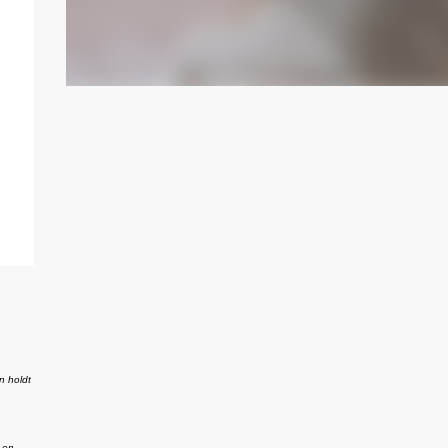
n holdt
 en