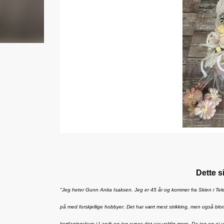
Dette s
"Jeg heter Gunn Anita Isaksen. Jeg er 45 år og kommer fra Skien i Telema
på med forskjellige hobbyer. Det har vært mest strikking, men også bl
kortlagingskurs i Larvik og jeg synes det var veldig moro. Da jeg og ei 