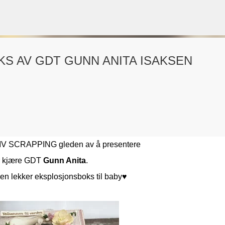
Gå til hovedinnhold
S AV GDT GUNN ANITA ISAKSEN
VORSEN
GAVEPOSE / POSEKORT
PAPIRDESIGN
SIMPLE AND BASIC
IV SCRAPPING gleden av å presentere
r kjære GDT
Gunn Anita
.
 en lekker eksplosjonsboks til baby♥