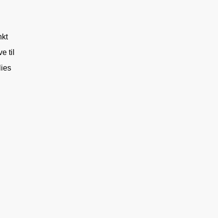
nkt
e til
lies