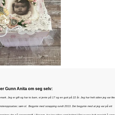
ier Gunn Anita om seg selv:
rk. Jeg er gift og har to barn, ei jente på 17 og en gutt på 22 år. Jeg har helt siden jeg var lite
omsteroppsatser, søm ol. Begynte med scrapping rundt 2013. Det begynte med at jeg var på ett
venninne dro på scrappetreff i Stavern, har jeg siden vært hektet:) Det er noe helt spesielt å være