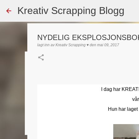
Kreativ Scrapping Blogg
NYDELIG EKSPLOSJONSBOK
lagt inn av
Kreativ Scrapping ♥
den
mai 09, 2017
Dekorert gavepose
lagt inn av
Scrappadis
den
august 04, 2026
DT - BEATE HAL
TEKST KLISTREMERKER / STICKERS
I dag har KREAT
0
vå
Hun har laget