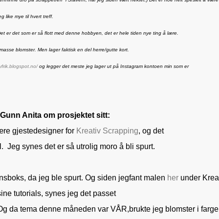
ke mye til hvert treff.
et er det som er så flott med denne hobbyen, det er hele tiden nye ting å lære.
 masse blomster. Men lager faktisk en del herre/gutte kort.
frik.blogspot.no/
og legger det meste jeg lager ut på Instagram kontoen min som er
 Gunn Anita om prosjektet sitt:
ære gjestedesigner for
Kreativ Scrapping
, og det
il. Jeg synes det er så utrolig moro å bli spurt.
sboks, da jeg ble spurt. Og siden jeg
fant malen
her
under Krea
ne tutorials, synes jeg det passet
. Og da tema denne måneden var VÅR,
brukte jeg blomster i farge