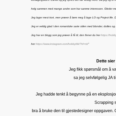
helg sammen med mange andre som har samme interessen. Gleder meg li
Jeg lager mest kort, men prøver å lære meg å lage LO og Project life. D
Jeg er veldig glad i den romantiske sarte stilen med blonder, doilies og
Jeg har en blogg som jeg prøver å få til, den finner du her
https://hobby
her
https://www.instagram.com/hobbyfrik/?hl=nb
"
Dette sier
Jeg fikk spørsmål om å v
sa jeg selvfølgelig JA t
Jeg hadde tenkt å begynne på en eksplosjon
Scrapping si
bra å bruke den til gjestedesigner oppgaven