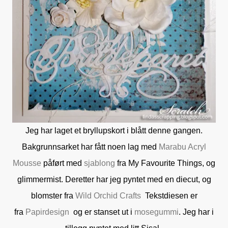
Jeg har laget et bryllupskort i blått denne gangen.
Bakgrunnsarket har fått noen lag med
Marabu Acryl
Mousse
påført med
sjablong
fra My Favourite Things, og
glimmermist. Deretter har jeg pyntet med en diecut, og
blomster fra
Wild Orchid Crafts
Tekstdiesen er
fra
Papirdesign
og er stanset ut i
mosegummi
. Jeg har i