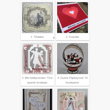
1. Tindaloo
2. Graciela
3. Min hobbyverden: Til et
4. Gunns Papirpyssel: Til
spansk brudepar
brudeparet