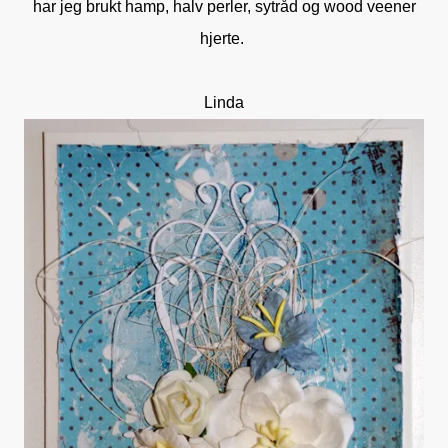
har jeg brukt hamp, halv perler, sytråd og wood veener
hjerte.
Linda