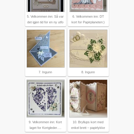
5. Velkommen inn: Så var
6. Velkommen inn: DT
det igjen tid for en ny utfo
kort for Papirplaneten:)
7. Ingunn
8. Ingunn
9. Velkommen inn: Kort
10. Bryllups kort med
laget for Kortgleder.....
enkel brett – papirlykke