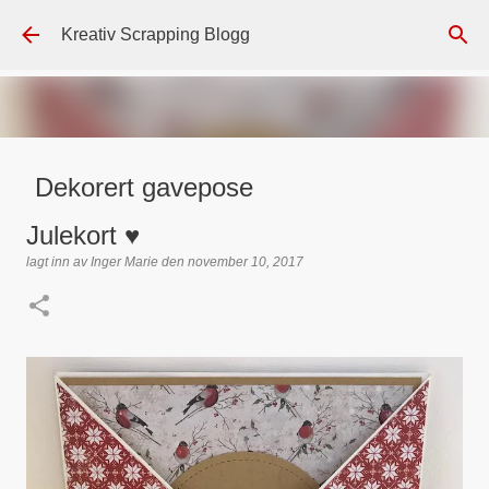
Gå til hovedinnhold
Kreativ Scrapping Blogg
Dekorert gavepose
lagt inn av
Scrappadis
den
august 04, 2026
DT - BEATE HALVORSEN
Julekort ♥
GAVEPOSE / POSEKORT
PAPIRDESIGN
SIMPLE AND BASIC
lagt inn av
Inger Marie
den
november 10, 2017
TEKST KLISTREMERKER / STICKERS
0