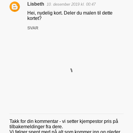
Lisbeth
e
10. desember 2019 kl. 00:47
n
Hei, nydelig kort. Deler du malen til dette
kortet?
t
SVAR
a
r
e
r
Takk for din kommentar - vi setter kjempestor pris på
L
tilbakemeldinger fra dere.
e
Vi følger spent med på alt som kommer inn og gleder