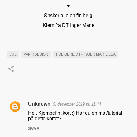
♥
Ønsker alle en fin helg!
Klem fra DT Inger Marie
JUL
PAPIRDESIGN
TIDLIGERE DT - INGER MARIE LEA
Unknown
5. desember 2019 kl. 11:44
K
Hei. Kjempefint kort :) Har du en mal/tutorial
o
på dette kortet?
m
SVAR
m