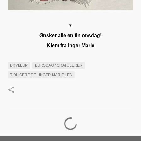
♥
Ønsker alle en fin onsdag!
Klem fra Inger Marie
BRYLLUP
BURSDAG / GRATULERER
TIDLIGERE DT - INGER MARIE LEA
K
o
m