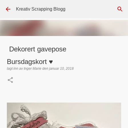
Gå til hovedinnhold
Kreativ Scrapping Blogg
Dekorert gavepose
lagt inn av
Scrappadis
den
august 04, 2026
DT - BEATE HALVORSEN
Bursdagskort ♥
GAVEPOSE / POSEKORT
PAPIRDESIGN
SIMPLE AND BASIC
lagt inn av
Inger Marie
den
januar 10, 2018
TEKST KLISTREMERKER / STICKERS
0