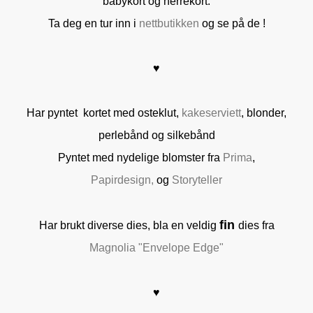
babykort og herrekort.
Ta deg en tur inn i
nettbutikken
og se på de !
♥
Har pyntet kortet med osteklut,
kakeserviett
, blonder,
perlebånd og silkebånd
Pyntet med nydelige blomster fra
Prima
,
Papirdesign,
og
Storyteller
fin
Har brukt diverse dies, bla en veldig
dies fra
Magnolia "Envelope Edge"
♥