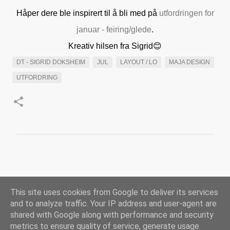
Håper dere ble inspirert til å bli med på
utfordringen for
januar - feiring/glede
.
Kreativ hilsen fra Sigrid😊
DT - SIGRID DOKSHEIM
JUL
LAYOUT / LO
MAJA DESIGN
UTFORDRING
K
o
m
This site uses cookies from Google to deliver its services
m
and to analyze traffic. Your IP address and user-agent are
e
shared with Google along with performance and security
n
metrics to ensure quality of service, generate usage
Drevet av Blogger