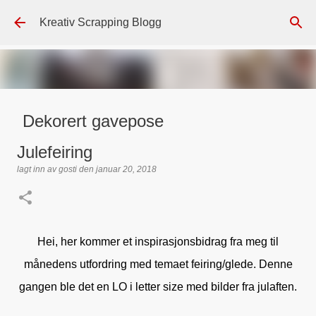
Gå til hovedinnhold
Kreativ Scrapping Blogg
Dekorert gavepose
lagt inn av
Scrappadis
den
august 04, 2026
DT - BEATE HALVORSEN
Julefeiring
GAVEPOSE / POSEKORT
PAPIRDESIGN
SIMPLE AND BASIC
lagt inn av
gosti
den
januar 20, 2018
TEKST KLISTREMERKER / STICKERS
0
Hei, her kommer et inspirasjonsbidrag fra meg til
månedens utfordring med temaet feiring/glede. Denne
gangen ble det en LO i letter size med bilder fra julaften.