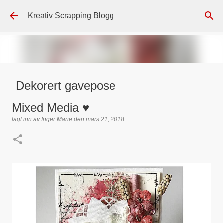
Gå til hovedinnhold
Kreativ Scrapping Blogg
Dekorert gavepose
lagt inn av
Scrappadis
den
august 04, 2026
DT - BEATE HALVORSEN
Mixed Media ♥
GAVEPOSE / POSEKORT
PAPIRDESIGN
SIMPLE AND BASIC
lagt inn av
Inger Marie
den
mars 21, 2018
TEKST KLISTREMERKER / STICKERS
0