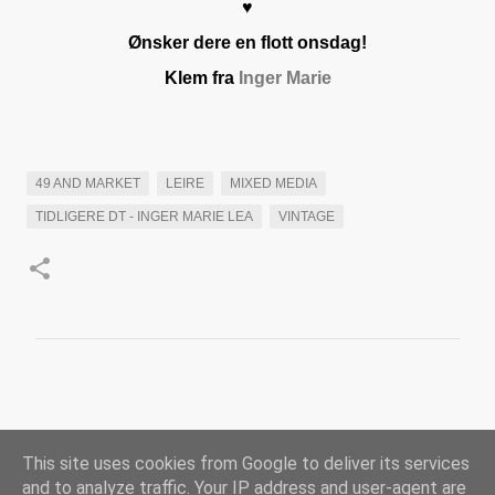
♥
Ønsker dere en flott onsdag!
Klem fra
Inger Marie
49 AND MARKET
LEIRE
MIXED MEDIA
TIDLIGERE DT - INGER MARIE LEA
VINTAGE
K
o
m
This site uses cookies from Google to deliver its services
m
and to analyze traffic. Your IP address and user-agent are