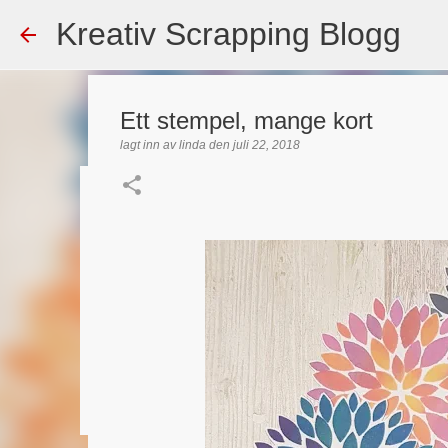
Kreativ Scrapping Blogg
Ett stempel, mange kort
lagt inn av
linda
den
juli 22, 2018
Dekorert gavepose
lagt inn av
Scrappadis
den
august 04, 2026
DT - BEATE HAL
TEKST KLISTREMERKER / STICKERS
0