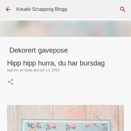
Gå til hovedinnhold
Kreativ Scrapping Blogg
Dekorert gavepose
lagt inn av
Scrappadis
den
august 04, 2026
DT - BEATE HALVORSEN
Hipp hipp hurra, du har bursdag
GAVEPOSE / POSEKORT
PAPIRDESIGN
SIMPLE AND BASIC
lagt inn av
linda
den
juli 13, 2018
TEKST KLISTREMERKER / STICKERS
0