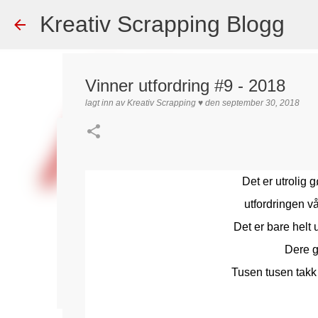
Kreativ Scrapping Blogg
Vinner utfordring #9 - 2018
lagt inn av
Kreativ Scrapping ♥
den
september 30, 2018
Dekorert gavepose
lagt inn av
Scrappadis
den
august 04, 2026
DT - BEATE HAL
Det er utrolig 
TEKST KLISTREMERKER / STICKERS
utfordringen v
0
Det er bare helt 
Dere g
Tusen tusen takk 