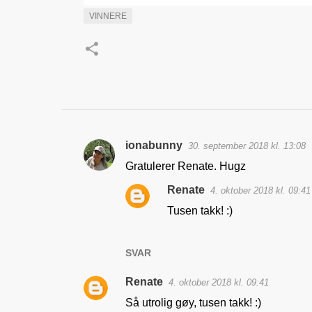
VINNERE
ionabunny
30. september 2018 kl. 13:08
K
Gratulerer Renate. Hugz
o
Renate
4. oktober 2018 kl. 09:41
m
Tusen takk! :)
m
e
n
SVAR
t
Renate
4. oktober 2018 kl. 09:41
a
Så utrolig gøy, tusen takk! :)
r