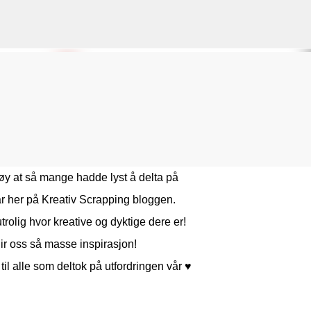
Gå til hovedinnhold
VORSEN
GAVEPOSE / POSEKORT
PAPIRDESIGN
SIMPLE AND BASIC
gøy at så mange hadde lyst å delta
på
år
her på Kreativ Scrapping bloggen.
utrolig hvor kreative og dyktige dere er!
ir oss så masse inspirasjon!
til alle som deltok på utfordringen vår
♥