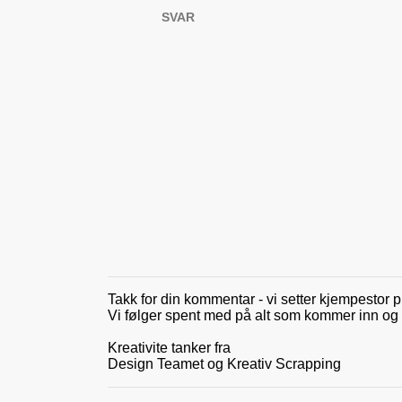
SVAR
e
r
Takk for din kommentar - vi setter kjempestor p
L
Vi følger spent med på alt som kommer inn og gle
e
g
Kreativite tanker fra
g
Design Teamet og Kreativ Scrapping
i
n
n