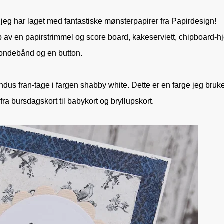
ort jeg har laget med fantastiske mønsterpapirer fra Papirdesign!
p av en papirstrimmel og score board, kakeserviett, chipboard-hje
ondebånd og en button.
s fran-tage i fargen shabby white. Dette er en farge jeg bruk
fra bursdagskort til babykort og bryllupskort.