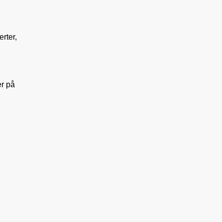
rter,
er på