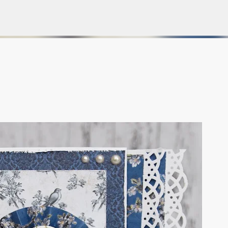
Gå til hovedinnhold
VORSEN
GAVEPOSE / POSEKORT
PAPIRDESIGN
SIMPLE AND BASIC