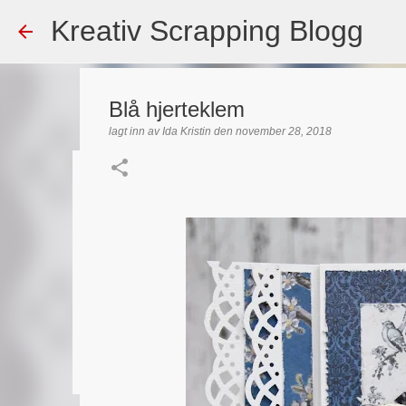
Kreativ Scrapping Blogg
Blå hjerteklem
lagt inn av
Ida Kristin
den
november 28, 2018
Dekorert gavepose
lagt inn av
Scrappadis
den
august 04, 2026
DT - BEATE HAL
TEKST KLISTREMERKER / STICKERS
0