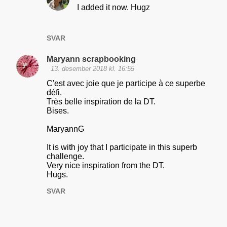
I added it now. Hugz
n
t
a
SVAR
r
Maryann scrapbooking
e
13. desember 2018 kl. 16:55
r
C'est avec joie que je participe à ce superbe
défi.
Très belle inspiration de la DT.
Bises.
MaryannG
It is with joy that I participate in this superb
challenge.
Very nice inspiration from the DT.
Hugs.
SVAR