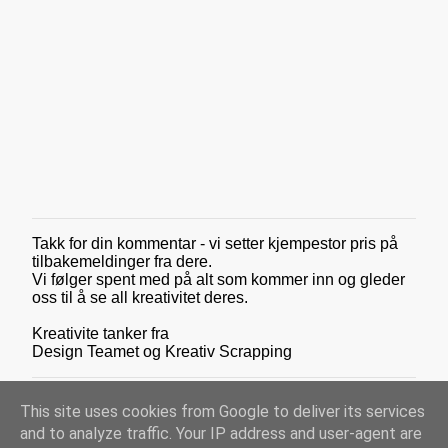
Takk for din kommentar - vi setter kjempestor pris på
L
tilbakemeldinger fra dere.
e
Vi følger spent med på alt som kommer inn og gleder
g
oss til å se all kreativitet deres.
g
i
Kreativite tanker fra
n
Design Teamet og Kreativ Scrapping
n
e
n
k
This site uses cookies from Google to deliver its services
o
and to analyze traffic. Your IP address and user-agent are
m