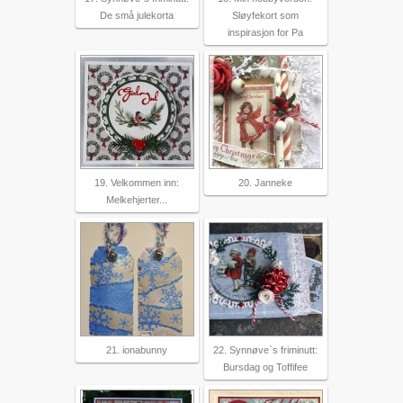
De små julekorta
Sløyfekort som
inspirasjon for Pa
19. Velkommen inn:
20. Janneke
Melkehjerter...
21. ionabunny
22. Synnøve`s friminutt:
Bursdag og Toffifee