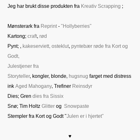
Jeg har brukt disse produkten fra
Kreativ Scrapping
;
Mønsterark fra
Reprint
-
"Hollyberries"
Kartong;
craft
,
rød
Pynt;
,
kakeserviett,
osteklut
,
pyntebær røde fra Kort og
Godt,
Julestjener fra
Storyteller
, kongler, blonde,
hugsnug
farget med distress
ink
Aged Mahogany
, Trefiner
Reinsdyr
Dies; Gren
dies fra Sissix
Snø; Tim Holtz
Glitter
og
Snowpaste
Stempler fra Kort og Godt "
Julen er i hjertet"
♥