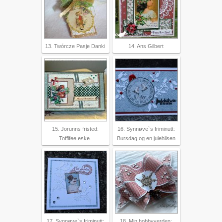
13. Twórcze Pasje Danki
14. Ans Gilbert
15. Jorunns fristed:
16. Synnøve`s friminutt:
Toffifee eske.
Bursdag og en julehilsen
17. Synnøve`s friminutt:
18. Min hobbyverden: