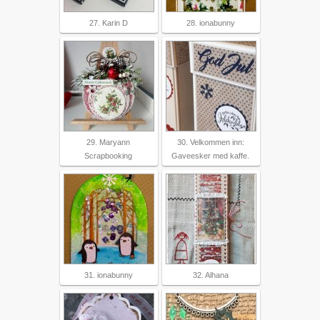
27. Karin D
28. ionabunny
29. Maryann
30. Velkommen inn:
Scrapbooking
Gaveesker med kaffe.
31. ionabunny
32. Alhana