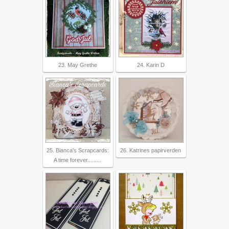
23. May Grethe
24. Karin D
25. Bianca's Scrapcards:
26. Katrines papirverden
A time forever.........