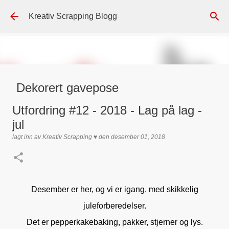
Gå til hovedinnhold
Kreativ Scrapping Blogg
Dekorert gavepose
lagt inn av
Scrappadis
den
august 04, 2026
DT - BEATE HALVORSEN
Utfordring #12 - 2018 - Lag på lag -
GAVEPOSE / POSEKORT
PAPIRDESIGN
SIMPLE AND BASIC
jul
TEKST KLISTREMERKER / STICKERS
lagt inn av
Kreativ Scrapping ♥
den
desember 01, 2018
0
Desember er her, og vi er igang, med skikkelig
juleforberedelser.
Det er pepperkakebaking, pakker, stjerner og lys.