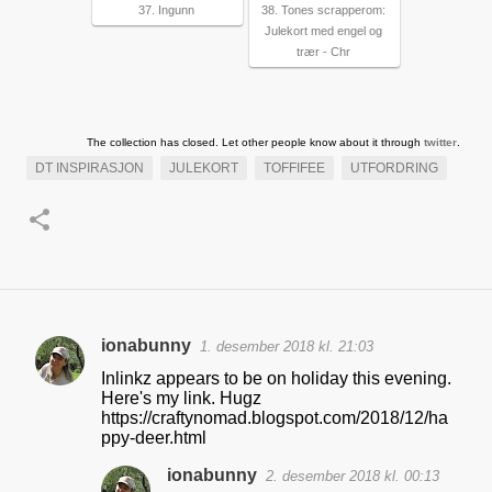
37. Ingunn
38. Tones scrapperom:
Julekort med engel og
trær - Chr
The collection has closed. Let other people know about it through
twitter
.
DT INSPIRASJON
JULEKORT
TOFFIFEE
UTFORDRING
ionabunny
1. desember 2018 kl. 21:03
K
Inlinkz appears to be on holiday this evening.
o
Here's my link. Hugz
https://craftynomad.blogspot.com/2018/12/ha
m
ppy-deer.html
m
ionabunny
2. desember 2018 kl. 00:13
e