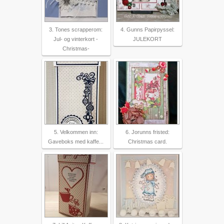
3. Tones scrapperom:
4. Gunns Papirpyssel:
Jul- og vinterkort -
JULEKORT
Christmas-
5. Velkommen inn:
6. Jorunns fristed:
Gaveboks med kaffe...
Christmas card.