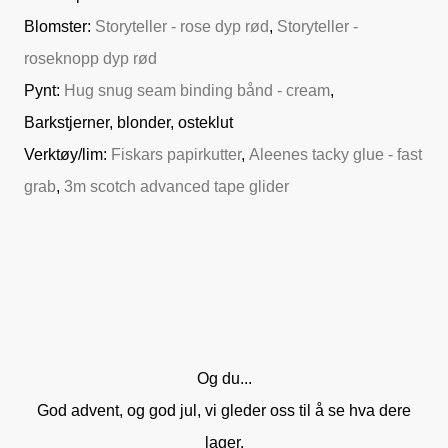
Blomster:
Storyteller - rose dyp rød
,
Storyteller -
roseknopp dyp rød
Pynt:
Hug snug seam binding bånd - cream
,
Barkstjerner, blonder, osteklut
Verktøy/lim:
Fiskars papirkutter
,
Aleenes tacky glue - fast
grab
,
3m scotch advanced tape glider
Og du...
God advent, og god jul, vi gleder oss til å se hva dere
lager.