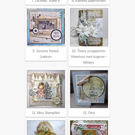
7. Lill Anita : Kaffe e
8. Katrines papirverden
9. Jorunns fristed:
10. Tones scrapperom:
Julekort
Vinterkort med sugerør -
Winterc
11. Miss StampAlot
12. Diny