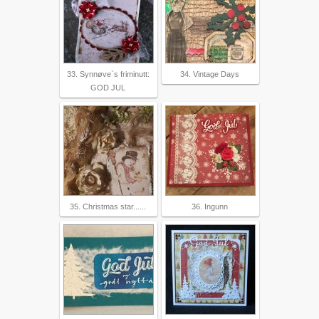
33. Synnøve`s friminutt:
34. Vintage Days
GOD JUL
35. Christmas star......
36. Ingunn