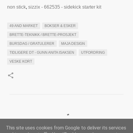
non stick
,
sizzix - 662535 - sidekick starter kit
49 AND MARKET
BOKSER & ESKER
BRETTE-TEKNIKK / BRETTE-PROSJEKT
BURSDAG / GRATULERER
MAJA DESIGN
TIDLIGERE DT - GUNN ANITA ISAKSEN
UTFORDRING
VESKE KORT
K
o
m
This site uses cookies from Google to deliver its services
m