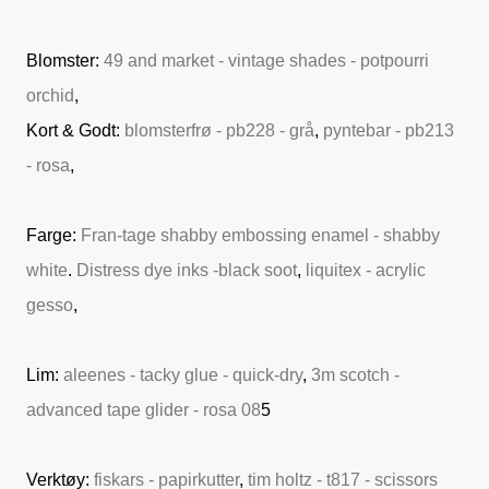
Blomster:
49 and market - vintage shades - potpourri
orchid
,
Kort & Godt:
blomsterfrø - pb228 - grå
,
pyntebar - pb213
- rosa
,
Farge:
Fran-tage shabby embossing enamel - shabby
white
.
Distress dye inks -black soot
,
liquitex - acrylic
gesso
,
Lim:
aleenes - tacky glue - quick-dry
,
3m scotch -
advanced tape glider - rosa 08
5
Verktøy:
fiskars - papirkutter
,
tim holtz - t817 - scissors