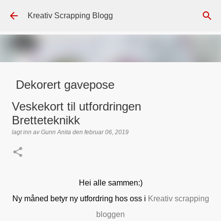
Gå til hovedinnhold
Kreativ Scrapping Blogg
Dekorert gavepose
lagt inn av
Scrappadis
den
august 04, 2026
DT - BEATE HALVORSEN
Veskekort til utfordringen
GAVEPOSE / POSEKORT
PAPIRDESIGN
SIMPLE AND BASIC
Bretteteknikk
TEKST KLISTREMERKER / STICKERS
lagt inn av
Gunn Anita
den
februar 06, 2019
0
Hei alle sammen:)
Ny måned betyr ny utfordring hos oss i
Kreativ scrapping
bloggen