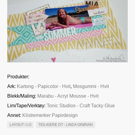
Produkter:
Ark:
Kartong - Papicolor - Hvit
,
Mosgummi - Hvit
Blekk/Maling:
Marabu - Acryl Mousse - Hvit
Lim/Tape/Verktøy:
Tonic Studios - Craft Tacky Glue
Annet:
Klistremerker Papirdesign
LAYOUT / LO
TIDLIGERE DT - LINDA GRØVAN