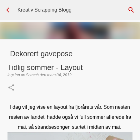
Gå til hovedinnhold
Kreativ Scrapping Blogg
Dekorert gavepose
lagt inn av
Scrappadis
den
august 04, 2026
DT - BEATE HALVORSEN
Tidlig sommer - Layout
GAVEPOSE / POSEKORT
PAPIRDESIGN
SIMPLE AND BASIC
lagt inn av
Scratch
den
mars 04, 2019
TEKST KLISTREMERKER / STICKERS
0
I dag vil jeg vise en layout fra fjorårets vår. Som nesten
resten av landet, hadde også vi full sommer allerede fra
mai, så strandsesongen startet i midten av mai.