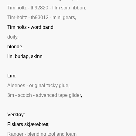
Tim holtz - th92820 - film strip ribbon
,
Tim-holtz - th93012 - mini gears
,
Tim holtz - word band,
doily
,
blonde,
lin, burlap, skinn
Lim:
Aleenes - original tacky glue
,
3m - scotch - advanced tape glider
,
Verktøy:
Fiskars skjærebrett,
Ranger - blending tool and foam