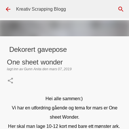
Gå til hovedinnhold
Kreativ Scrapping Blogg
Dekorert gavepose
lagt inn av
Scrappadis
den
august 04, 2026
DT - BEATE HALVORSEN
One sheet wonder
GAVEPOSE / POSEKORT
PAPIRDESIGN
SIMPLE AND BASIC
lagt inn av
Gunn Anita
den
mars 07, 2019
TEKST KLISTREMERKER / STICKERS
0
Hei alle sammen:)
Vi har en utfordring gående og tema for mars er One
sheet Wonder.
Her skal man lage 10-12 kort med bare ett mønster ark.