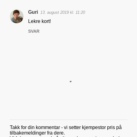
Guri
13. august 2019 kl. 11:20
K
Lekre kort!
o
SVAR
m
m
e
n
t
a
r
e
r
Takk for din kommentar - vi setter kjempestor pris på
L
tilbakemeldinger fra dere.
e