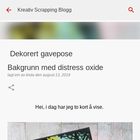
Gå til hovedinnhold
Kreativ Scrapping Blogg
Dekorert gavepose
lagt inn av
Scrappadis
den
august 04, 2026
DT - BEATE HALVORSEN
Bakgrunn med distress oxide
GAVEPOSE / POSEKORT
PAPIRDESIGN
SIMPLE AND BASIC
lagt inn av
linda
den
august 13, 2019
TEKST KLISTREMERKER / STICKERS
0
Hei, i dag har jeg to kort å vise.