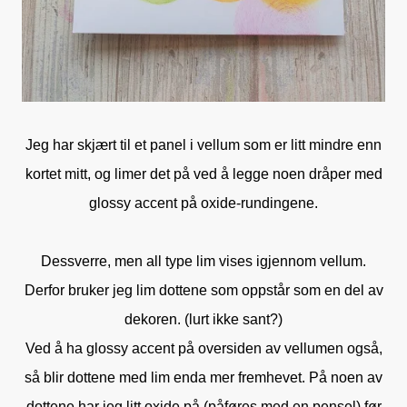
Jeg har skjært til et panel i vellum som er litt mindre enn
kortet mitt, og limer det på ved å legge noen dråper med
glossy accent på oxide-rundingene.
Dessverre, men all type lim vises igjennom vellum.
Derfor bruker jeg lim dottene som oppstår som en del av
dekoren. (lurt ikke sant?)
Ved å ha glossy accent på oversiden av vellumen også,
så blir dottene med lim enda mer fremhevet. På noen av
dottene har jeg litt oxide på (påføres med en pensel) før