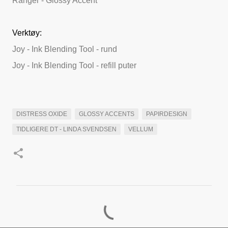
Ranger - Glossy Accent
Verktøy:
Joy - Ink Blending Tool - rund
Joy - Ink Blending Tool - refill puter
DISTRESS OXIDE
GLOSSY ACCENTS
PAPIRDESIGN
TIDLIGERE DT - LINDA SVENDSEN
VELLUM
K
o