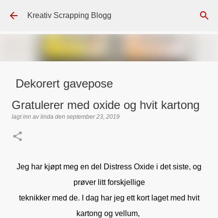
Gå til hovedinnhold
Kreativ Scrapping Blogg
Dekorert gavepose
lagt inn av
Scrappadis
den
august 04, 2026
DT - BEATE HALVORSEN
Gratulerer med oxide og hvit kartong
GAVEPOSE / POSEKORT
PAPIRDESIGN
SIMPLE AND BASIC
lagt inn av
linda
den
september 23, 2019
TEKST KLISTREMERKER / STICKERS
0
Jeg har kjøpt meg en del Distress Oxide i det siste, og
prøver litt forskjellige
teknikker med de. I dag har jeg ett kort laget med hvit
kartong og vellum,