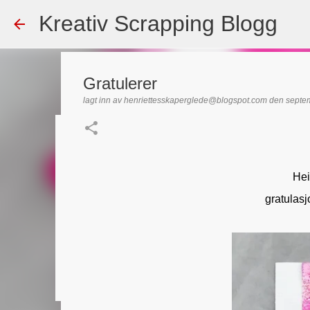
Kreativ Scrapping Blogg
Gratulerer
lagt inn av
henriettesskaperglede@blogspot.com
den
septe
Dekorert gavepose
lagt inn av
Scrappadis
den
august 04, 2026
DT - BEATE HAL
Hei
TEKST KLISTREMERKER / STICKERS
gratulas
0