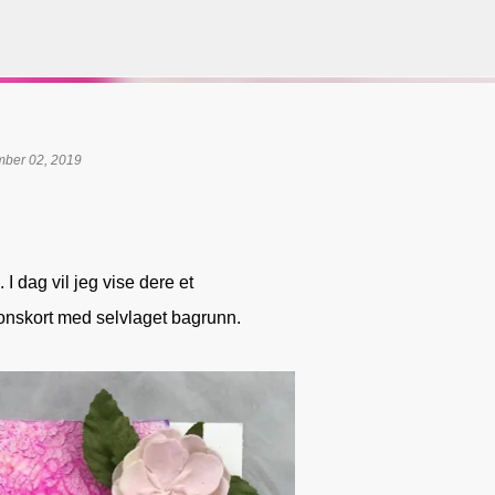
Gå til hovedinnhold
mber 02, 2019
VORSEN
GAVEPOSE / POSEKORT
PAPIRDESIGN
SIMPLE AND BASIC
. I dag vil jeg vise dere et
jonskort med selvlaget bagrunn.