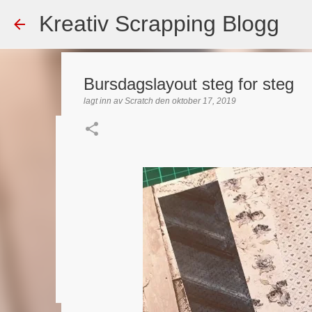
Kreativ Scrapping Blogg
Bursdagslayout steg for steg
lagt inn av
Scratch
den
oktober 17, 2019
Dekorert gavepose
lagt inn av
Scrappadis
den
august 04, 2026
DT - BEATE HAL
TEKST KLISTREMERKER / STICKERS
0