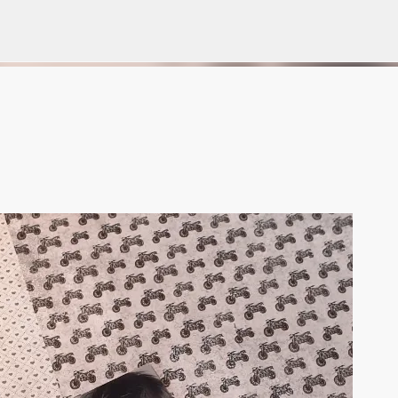
Gå til hovedinnhold
VORSEN
GAVEPOSE / POSEKORT
PAPIRDESIGN
SIMPLE AND BASIC