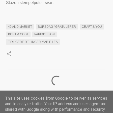
Stazon stempelpute - svart
49 AND MARKET
BURSDAG / GRATULERER
CRAFT & YOU
KORT & GODT
PAPIRDESIGN
TIDLIGERE DT - INGER MARIE LEA
K
o
m
This site uses cookies from Google to deliver its services
m
and to analyze traffic. Your IP address and user-agent are
e
shared with Google along with performance and security