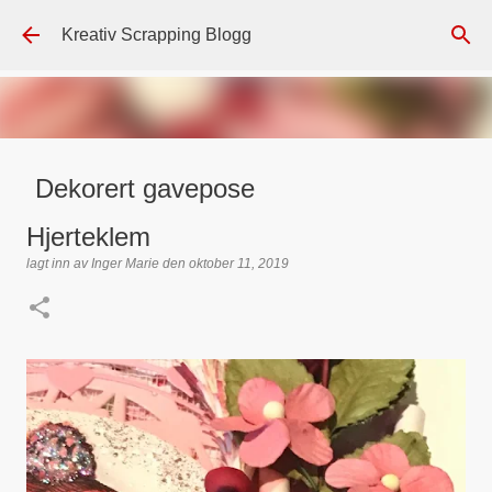
Gå til hovedinnhold
Kreativ Scrapping Blogg
Dekorert gavepose
lagt inn av
Scrappadis
den
august 04, 2026
DT - BEATE HALVORSEN
Hjerteklem
GAVEPOSE / POSEKORT
PAPIRDESIGN
SIMPLE AND BASIC
lagt inn av
Inger Marie
den
oktober 11, 2019
TEKST KLISTREMERKER / STICKERS
0