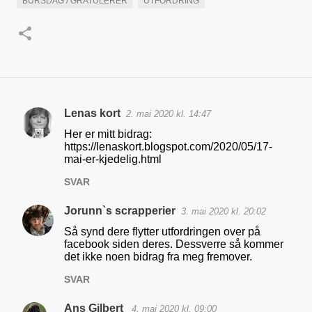
BURSDAG / GRATULERER
UTFORDRING
Lenas kort
2. mai 2020 kl. 14:47
K
Her er mitt bidrag:
o
https://lenaskort.blogspot.com/2020/05/17-
mai-er-kjedelig.html
m
m
SVAR
e
Jorunn`s scrapperier
3. mai 2020 kl. 20:02
n
Så synd dere flytter utfordringen over på
t
facebook siden deres. Dessverre så kommer
det ikke noen bidrag fra meg fremover.
a
r
SVAR
e
Ans Gilbert
4. mai 2020 kl. 09:00