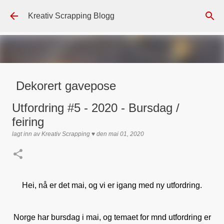
Gå til hovedinnhold
Kreativ Scrapping Blogg
Dekorert gavepose
lagt inn av
Scrappadis
den
august 04, 2026
DT - BEATE HALVORSEN
Utfordring #5 - 2020 - Bursdag /
GAVEPOSE / POSEKORT
PAPIRDESIGN
SIMPLE AND BASIC
feiring
TEKST KLISTREMERKER / STICKERS
lagt inn av
Kreativ Scrapping ♥
den
mai 01, 2020
0
Hei, nå er det mai, og vi er igang med ny utfordring.
Norge har bursdag i mai, og temaet for mnd utfordring er