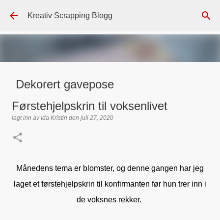
Gå til hovedinnhold
Kreativ Scrapping Blogg
Dekorert gavepose
lagt inn av
Scrappadis
den
august 04, 2026
DT - BEATE HALVORSEN
Førstehjelpskrin til voksenlivet
GAVEPOSE / POSEKORT
PAPIRDESIGN
SIMPLE AND BASIC
lagt inn av
Ida Kristin
den
juli 27, 2020
TEKST KLISTREMERKER / STICKERS
0
Månedens tema er blomster, og denne gangen har jeg
laget et førstehjelpskrin til konfirmanten før hun trer inn i
de voksnes rekker.