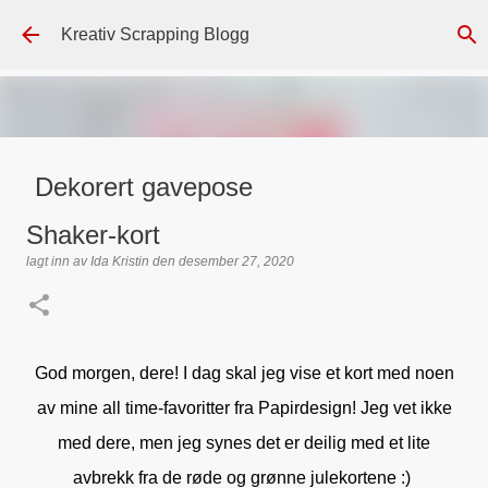
Gå til hovedinnhold
Kreativ Scrapping Blogg
Dekorert gavepose
lagt inn av
Scrappadis
den
august 04, 2026
DT - BEATE HALVORSEN
Shaker-kort
GAVEPOSE / POSEKORT
PAPIRDESIGN
SIMPLE AND BASIC
lagt inn av
Ida Kristin
den
desember 27, 2020
TEKST KLISTREMERKER / STICKERS
0
God morgen, dere! I dag skal jeg vise et kort med noen
av mine all time-favoritter fra Papirdesign! Jeg vet ikke
med dere, men jeg synes det er deilig med et lite
avbrekk fra de røde og grønne julekortene :)