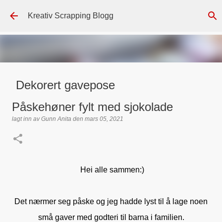
Gå til hovedinnhold
Kreativ Scrapping Blogg
Dekorert gavepose
lagt inn av
Scrappadis
den
august 04, 2026
DT - BEATE HALVORSEN
Påskehøner fylt med sjokolade
GAVEPOSE / POSEKORT
PAPIRDESIGN
SIMPLE AND BASIC
lagt inn av
Gunn Anita
den
mars 05, 2021
TEKST KLISTREMERKER / STICKERS
0
Hei alle sammen:)
Det nærmer seg påske og jeg hadde lyst til å lage noen
små gaver med godteri til barna i familien.