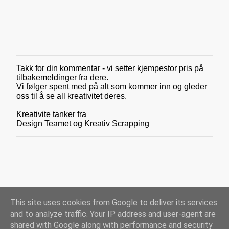
Takk for din kommentar - vi setter kjempestor pris på
L
tilbakemeldinger fra dere.
e
Vi følger spent med på alt som kommer inn og gleder
g
oss til å se all kreativitet deres.
g
i
Kreativite tanker fra
n
Design Teamet og Kreativ Scrapping
n
e
n
k
o
m
m
e
Drevet av Blogger
n
This site uses cookies from Google to deliver its services
t
and to analyze traffic. Your IP address and user-agent are
COPYRIGHT - Kreativ Scrapping (v/Scrappekjelleren AS) - 2012-2026
a
shared with Google along with performance and security
r