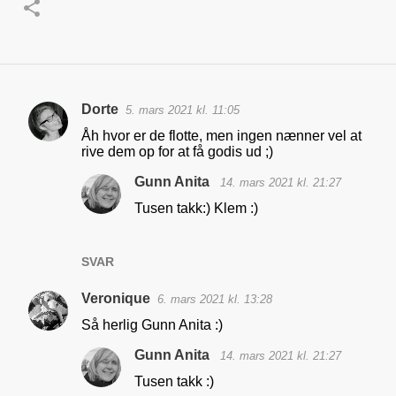
Dorte
5. mars 2021 kl. 11:05
K
Åh hvor er de flotte, men ingen nænner vel at
o
rive dem op for at få godis ud ;)
m
Gunn Anita
14. mars 2021 kl. 21:27
m
Tusen takk:) Klem :)
e
n
SVAR
t
a
Veronique
6. mars 2021 kl. 13:28
r
Så herlig Gunn Anita :)
e
Gunn Anita
14. mars 2021 kl. 21:27
r
Tusen takk :)