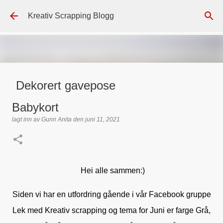
Gå til hovedinnhold
Kreativ Scrapping Blogg
Dekorert gavepose
lagt inn av
Scrappadis
den
august 04, 2026
DT - BEATE HALVORSEN
Babykort
GAVEPOSE / POSEKORT
PAPIRDESIGN
SIMPLE AND BASIC
lagt inn av
Gunn Anita
den
juni 11, 2021
TEKST KLISTREMERKER / STICKERS
0
Hei alle sammen:)
Siden vi har en utfordring gående i vår Facebook gruppe
Lek med Kreativ scrapping og tema for Juni er farge Grå,