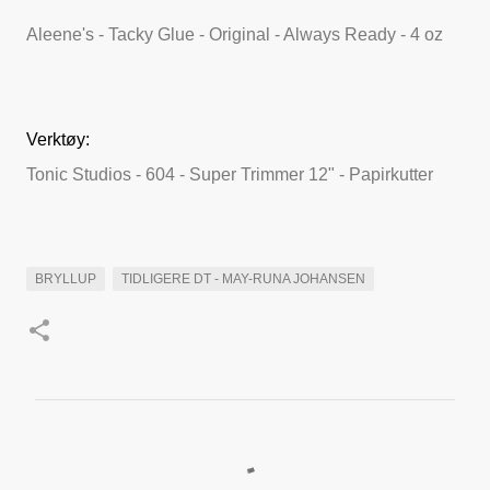
Aleene's - Tacky Glue - Original - Always Ready - 4 oz
Verktøy:
Tonic Studios - 604 - Super Trimmer 12" - Papirkutter
BRYLLUP
TIDLIGERE DT - MAY-RUNA JOHANSEN
K
o