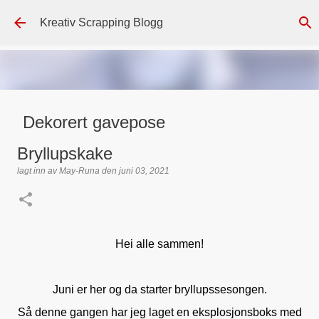
Gå til hovedinnhold
Kreativ Scrapping Blogg
Dekorert gavepose
lagt inn av
Scrappadis
den
august 04, 2026
DT - BEATE HALVORSEN
Bryllupskake
GAVEPOSE / POSEKORT
PAPIRDESIGN
SIMPLE AND BASIC
lagt inn av
May-Runa
den
juni 03, 2021
TEKST KLISTREMERKER / STICKERS
0
Hei alle sammen!
Juni er her og da starter bryllupssesongen.
Så denne gangen har jeg laget en eksplosjonsboks med