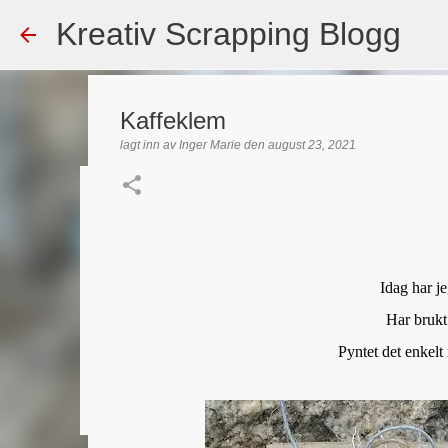
Kreativ Scrapping Blogg
Kaffeklem
lagt inn av
Inger Marie
den
august 23, 2021
Dekorert gavepose
lagt inn av
Scrappadis
den
august 04, 2026
DT - BEATE HAL
TEKST KLISTREMERKER / STICKERS
Idag har je
0
Har brukt 
Pyntet det enkel