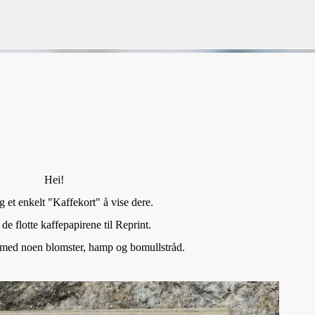
Gå til hovedinnhold
VORSEN
GAVEPOSE / POSEKORT
PAPIRDESIGN
SIMPLE AND BASIC
Hei!
g et enkelt "Kaffekort" å vise dere.
de flotte kaffepapirene til Reprint.
t med noen blomster, hamp og bomullstråd.