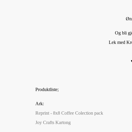
Øns
Og bli g
Lek med Kre
♥
Produktliste;
Ark:
Reprint - 8x8 Coffee Colection pack
Joy Crafts Kartong