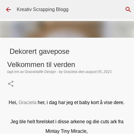
Gå til hovedinnhold
Kreativ Scrapping Blogg
Dekorert gavepose
lagt inn av
Scrappadis
den
august 04, 2026
DT - BEATE HALVORSEN
Velkommen til verden
GAVEPOSE / POSEKORT
PAPIRDESIGN
SIMPLE AND BASIC
lagt inn av
Gracielalife Design - by Graciela
den
august 05, 2021
TEKST KLISTREMERKER / STICKERS
0
Hei,
Graciela
her, i dag har jeg et baby kort å vise dere.
Jeg ble helt forelsket i disse arkene og die cuts ark fra
Mintay Tiny Miracle,