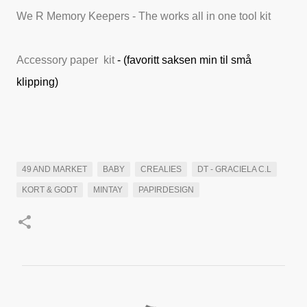
We R Memory Keepers - The works all in one tool kit
Accessory paper kit
- (favoritt saksen min til små
klipping)
49 AND MARKET
BABY
CREALIES
DT - GRACIELA C.L
KORT & GODT
MINTAY
PAPIRDESIGN
K
o