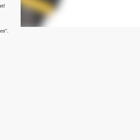
et!
ten".