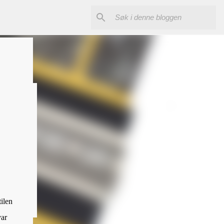
tilen
var