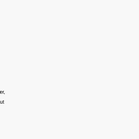
ær,
ut