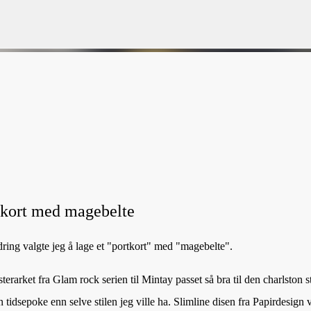
Gå til hovedinnhold
VORSEN
GAVEPOSE / POSEKORT
PAPIRDESIGN
SIMPLE AND BASIC
tkort med magebelte
dring valgte jeg å lage et "portkort" med "magebelte".
erarket fra Glam rock serien til Mintay passet så bra til den charlston s
 tidsepoke enn selve stilen jeg ville ha.
Slimline disen fra Papirdesign 