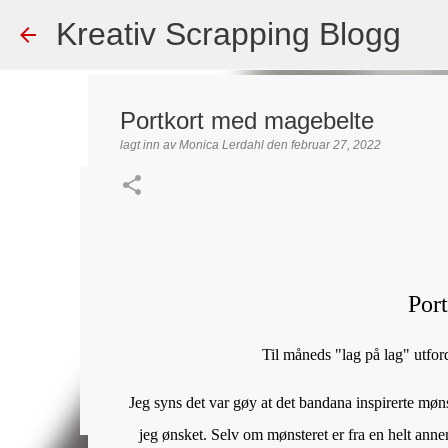
Kreativ Scrapping Blogg
Portkort med magebelte
lagt inn av
Monica Lerdahl
den
februar 27, 2022
Dekorert gavepose
lagt inn av
Scrappadis
den
august 04, 2026
DT - BEATE HAL
TEKST KLISTREMERKER / STICKERS
Por
0
Til måneds "lag på lag" utfor
Jeg syns det var gøy at det bandana inspirerte mønst
jeg ønsket. Selv om mønsteret er fra en helt annen