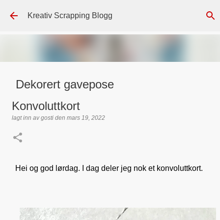
Gå til hovedinnhold
Kreativ Scrapping Blogg
Dekorert gavepose
lagt inn av
Scrappadis
den
august 04, 2026
DT - BEATE HALVORSEN
Konvoluttkort
GAVEPOSE / POSEKORT
PAPIRDESIGN
SIMPLE AND BASIC
lagt inn av
gosti
den
mars 19, 2022
TEKST KLISTREMERKER / STICKERS
0
Hei og god lørdag. I dag deler jeg nok et konvoluttkort.