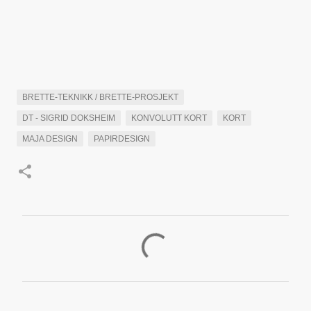
BRETTE-TEKNIKK / BRETTE-PROSJEKT
DT - SIGRID DOKSHEIM
KONVOLUTT KORT
KORT
MAJA DESIGN
PAPIRDESIGN
K
o
m
m