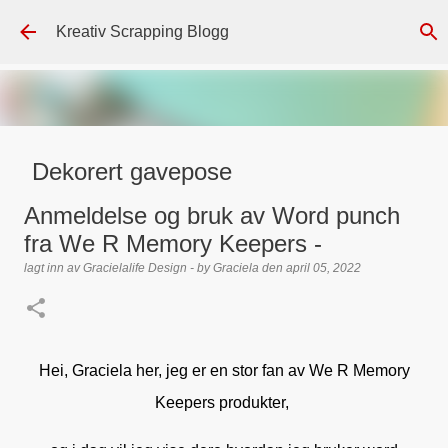
Gå til hovedinnhold
Kreativ Scrapping Blogg
Dekorert gavepose
lagt inn av
Scrappadis
den
august 04, 2026
DT - BEATE HALVORSEN
Anmeldelse og bruk av Word punch
GAVEPOSE / POSEKORT
PAPIRDESIGN
SIMPLE AND BASIC
fra We R Memory Keepers -
TEKST KLISTREMERKER / STICKERS
lagt inn av
Gracielalife Design - by Graciela
den
april 05, 2022
0
Hei, Graciela her, jeg er en stor fan av We R Memory
Keepers produkter,