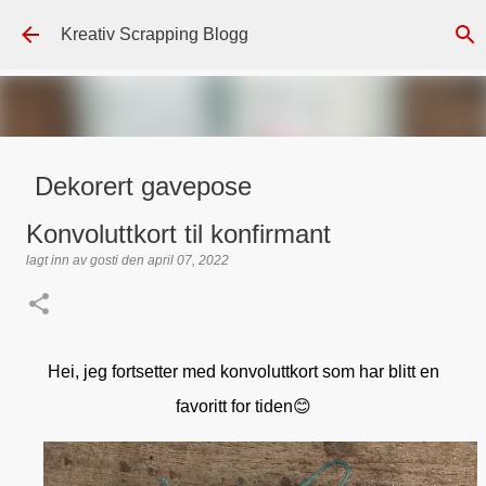
Gå til hovedinnhold
Kreativ Scrapping Blogg
Dekorert gavepose
lagt inn av
Scrappadis
den
august 04, 2026
DT - BEATE HALVORSEN
Konvoluttkort til konfirmant
GAVEPOSE / POSEKORT
PAPIRDESIGN
SIMPLE AND BASIC
lagt inn av
gosti
den
april 07, 2022
TEKST KLISTREMERKER / STICKERS
0
Hei, jeg fortsetter med konvoluttkort som har blitt en
favoritt for tiden😊