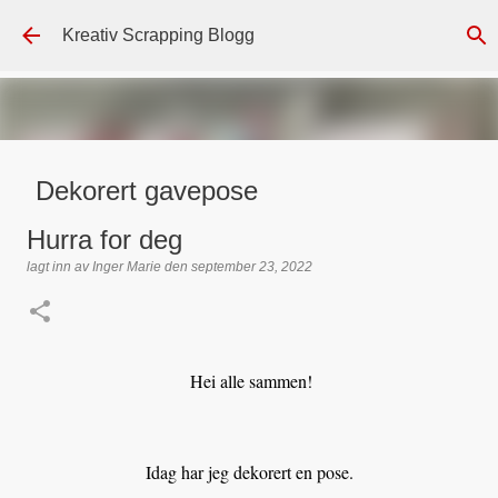
Gå til hovedinnhold
Kreativ Scrapping Blogg
Dekorert gavepose
lagt inn av
Scrappadis
den
august 04, 2026
DT - BEATE HALVORSEN
Hurra for deg
GAVEPOSE / POSEKORT
PAPIRDESIGN
SIMPLE AND BASIC
lagt inn av
Inger Marie
den
september 23, 2022
TEKST KLISTREMERKER / STICKERS
0
Hei alle sammen!
Idag har jeg dekorert en pose.