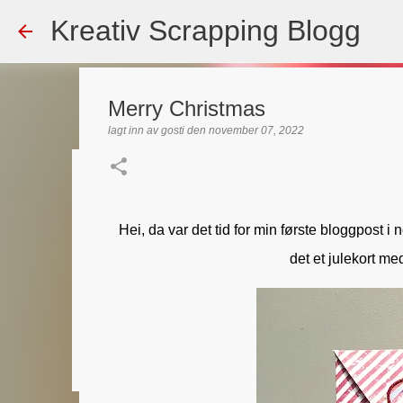
Kreativ Scrapping Blogg
Merry Christmas
lagt inn av
gosti
den
november 07, 2022
Dekorert gavepose
lagt inn av
Scrappadis
den
august 04, 2026
DT - BEATE HAL
Hei, da var det tid for min første bloggpost 
TEKST KLISTREMERKER / STICKERS
det et julekort me
0