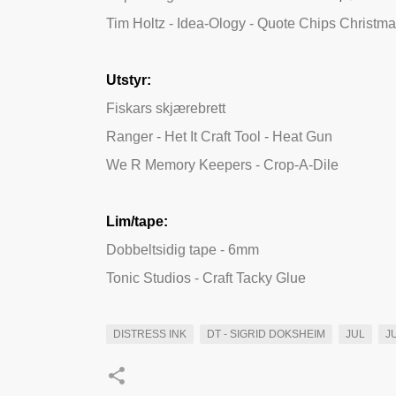
Tim Holtz - Idea-Ology - Quote Chips Christm
Utstyr:
Fiskars skjærebrett
Ranger - Het It Craft Tool - Heat Gun
We R Memory Keepers - Crop-A-Dile
Lim/tape:
Dobbeltsidig tape - 6mm
Tonic Studios - Craft Tacky Glue
DISTRESS INK
DT - SIGRID DOKSHEIM
JUL
J