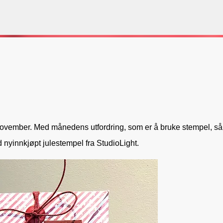
Gå til hovedinnhold
VORSEN
GAVEPOSE / POSEKORT
PAPIRDESIGN
SIMPLE AND BASIC
i november. Med månedens utfordring, som er å bruke stempel, så
d nyinnkjøpt julestempel fra StudioLight.