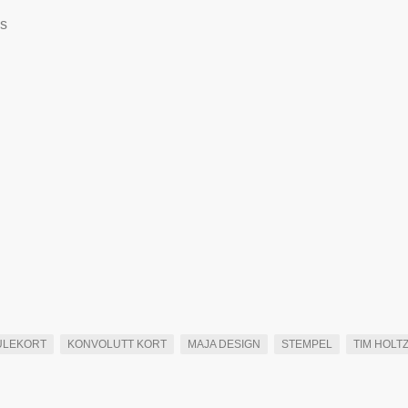
as
ULEKORT
KONVOLUTT KORT
MAJA DESIGN
STEMPEL
TIM HOLT