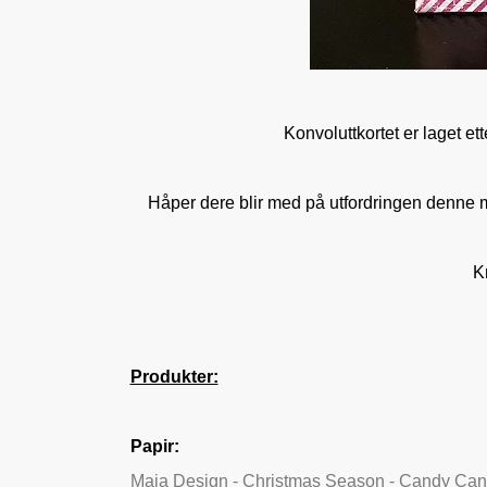
Konvoluttkortet er laget e
Håper dere blir med på utfordringen denne 
Kr
Produkter:
Papir:
Maja Design - Christmas Season - Candy Ca