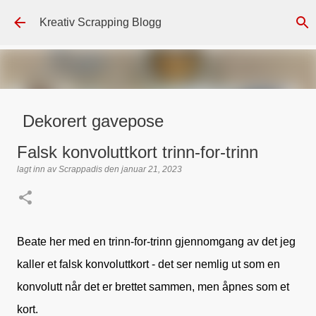
Gå til hovedinnhold
Kreativ Scrapping Blogg
Dekorert gavepose
lagt inn av
Scrappadis
den
august 04, 2026
DT - BEATE HALVORSEN
Falsk konvoluttkort trinn-for-trinn
GAVEPOSE / POSEKORT
PAPIRDESIGN
SIMPLE AND BASIC
lagt inn av
Scrappadis
den
januar 21, 2023
TEKST KLISTREMERKER / STICKERS
0
Beate her med en trinn-for-trinn gjennomgang av det jeg
kaller et falsk konvoluttkort - det ser nemlig ut som en
konvolutt når det er brettet sammen, men åpnes som et
kort.