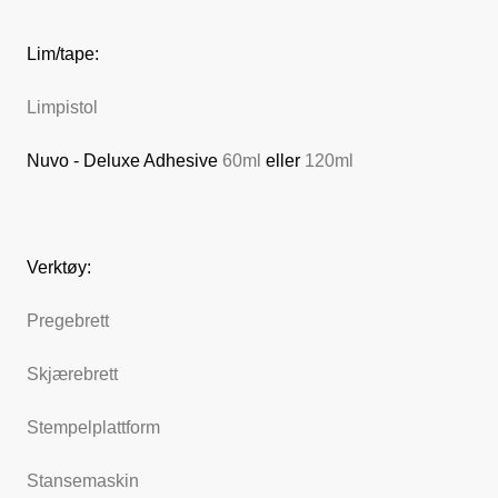
Lim/tape:
Limpistol
Nuvo - Deluxe Adhesive
60ml
eller
120ml
Verktøy:
Pregebrett
Skjærebrett
Stempelplattform
Stansemaskin