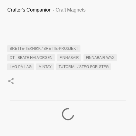
Crafter's Companion -
Craft Magnets
BRETTE-TEKNIKK / BRETTE-PROSJEKT
DT - BEATE HALVORSEN
FINNABAIR
FINNABAIR WAX
LAG-PÅ-LAG
MINTAY
TUTORIAL / STEG-FOR-STEG
K
o
m
m