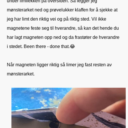
under limflekken på oversiden. Så legger jeg
mønsterarket ned og prøvelukker klaffen for å sjekke at
jeg har limt den riktig vei og på riktig sted. Vil ikke
magnetene feste seg til hverandre, så kan det hende du
har lagt magneten opp ned og da frastøter de hverandre
i stedet. Been there - done that.😂
Når magneten ligger riktig så limer jeg fast resten av
mønsterarket.