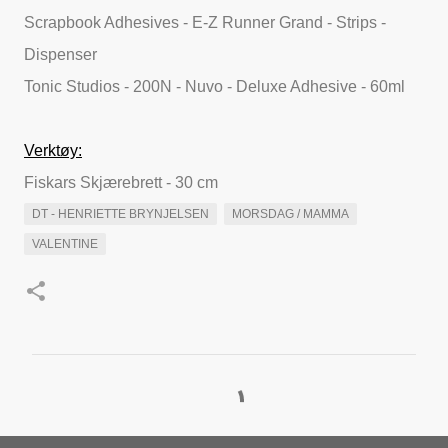
Scrapbook Adhesives - E-Z Runner Grand - Strips -
Dispenser
Tonic Studios - 200N - Nuvo - Deluxe Adhesive - 60ml
Verktøy:
Fiskars Skjærebrett - 30 cm
DT - HENRIETTE BRYNJELSEN
MORSDAG / MAMMA
VALENTINE
K
o
m