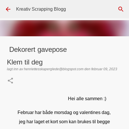
Gå til hovedinnhold
Kreativ Scrapping Blogg
Dekorert gavepose
lagt inn av
Scrappadis
den
august 04, 2026
DT - BEATE HALVORSEN
Klem til deg
GAVEPOSE / POSEKORT
PAPIRDESIGN
SIMPLE AND BASIC
lagt inn av
henriettesskaperglede@blogspot.com
den
februar 09, 2023
TEKST KLISTREMERKER / STICKERS
0
Hei alle sammen :)
Februar har både morsdag og valentines dag,
jeg har laget et kort som kan brukes til begge