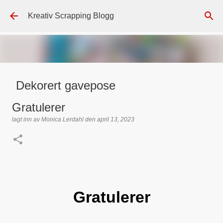
Gå til hovedinnhold
Kreativ Scrapping Blogg
Dekorert gavepose
lagt inn av
Scrappadis
den
august 04, 2026
DT - BEATE HALVORSEN
Gratulerer
GAVEPOSE / POSEKORT
PAPIRDESIGN
SIMPLE AND BASIC
lagt inn av
Monica Lerdahl
den
april 13, 2023
TEKST KLISTREMERKER / STICKERS
0
Gratulerer