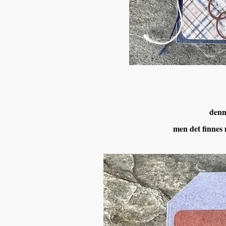
denn
men det finnes m