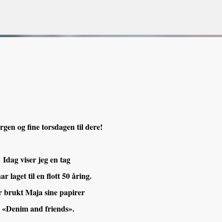
Gå til hovedinnhold
VORSEN
GAVEPOSE / POSEKORT
PAPIRDESIGN
SIMPLE AND BASIC
gen og fine torsdagen til dere!
Idag viser jeg en tag
ar laget til en flott 50 åring.
 brukt Maja sine papirer
«Denim and friends».