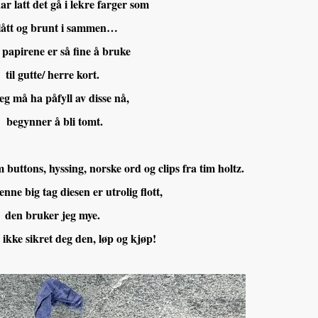
r latt det gå i lekre farger som
lått og brunt i sammen…
 papirene er så fine å bruke
til gutte/ herre kort.
eg må ha påfyll av disse nå,
begynner å bli tomt.
 buttons, hyssing, norske ord og clips fra tim holtz.
nne big tag diesen er utrolig flott,
den bruker jeg mye.
ikke sikret deg den, løp og kjøp!