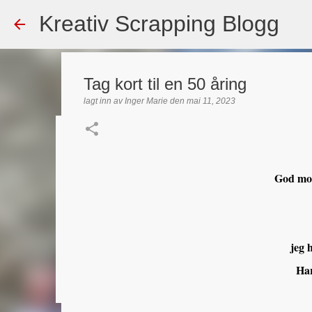
Kreativ Scrapping Blogg
Tag kort til en 50 åring
lagt inn av
Inger Marie
den
mai 11, 2023
Dekorert gavepose
lagt inn av
Scrappadis
den
august 04, 2026
DT - BEATE HAL
God mor
TEKST KLISTREMERKER / STICKERS
0
jeg h
Har