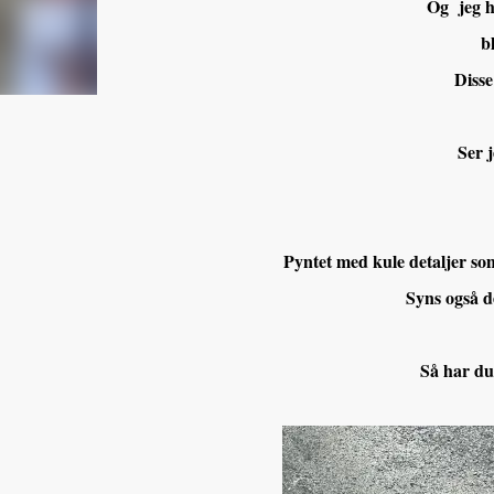
Og jeg ha
b
Disse
Ser j
Pyntet med kule detaljer som
Syns også de
Så har du 