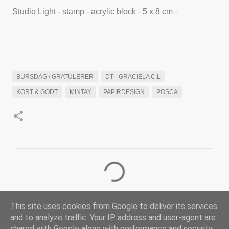
Studio Light - stamp - acrylic block - 5 x 8 cm -
BURSDAG / GRATULERER
DT - GRACIELA C.L
KORT & GODT
MINTAY
PAPIRDESIGN
POSCA
K
o
m
This site uses cookies from Google to deliver its services
m
and to analyze traffic. Your IP address and user-agent are
e
shared with Google along with performance and security