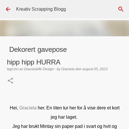
Gå til hovedinnhold
Kreativ Scrapping Blogg
Dekorert gavepose
lagt inn av
Scrappadis
den
august 04, 2026
DT - BEATE HALVORSEN
hipp hipp HURRA
GAVEPOSE / POSEKORT
PAPIRDESIGN
SIMPLE AND BASIC
lagt inn av
Gracielalife Design - by Graciela
den
august 05, 2023
TEKST KLISTREMERKER / STICKERS
0
Hei,
Graciela
her. En liten tur her for å vise dere et kort
jeg har laget.
Jeg har brukt Mintay sin paper pad i svart og hvit og