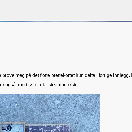
Gå til hovedinnhold
VORSEN
GAVEPOSE / POSEKORT
PAPIRDESIGN
SIMPLE AND BASIC
 prøve meg på det flotte brettekortet hun delte i forrige innlegg.
er også, med tøffe ark i steampunkstil.