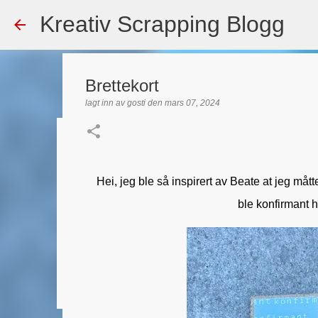
Kreativ Scrapping Blogg
Brettekort
lagt inn av
gosti
den
mars 07, 2024
Dekorert gavepose
lagt inn av
Scrappadis
den
august 04, 2026
DT - BEATE HAL
Hei, jeg ble så inspirert av Beate at jeg måtte
TEKST KLISTREMERKER / STICKERS
ble konfirmant h
0