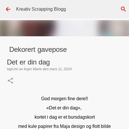
Gå til hovedinnhold
Kreativ Scrapping Blogg
Dekorert gavepose
lagt inn av
Scrappadis
den
august 04, 2026
DT - BEATE HALVORSEN
Det er din dag
GAVEPOSE / POSEKORT
PAPIRDESIGN
SIMPLE AND BASIC
lagt inn av
Inger Marie
den
mars 11, 2024
TEKST KLISTREMERKER / STICKERS
0
God morgen fine dere!!
«Det er din dag»,
kortet i dag er et bursdagskort
med kule papirer fra Maja design og flott bilde