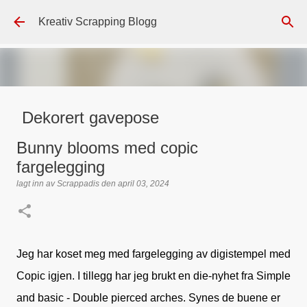
Gå til hovedinnhold
Kreativ Scrapping Blogg
Dekorert gavepose
lagt inn av
Scrappadis
den
august 04, 2026
DT - BEATE HALVORSEN
Bunny blooms med copic
GAVEPOSE / POSEKORT
PAPIRDESIGN
SIMPLE AND BASIC
fargelegging
TEKST KLISTREMERKER / STICKERS
lagt inn av
Scrappadis
den
april 03, 2024
0
Jeg har koset meg med fargelegging av digistempel med
Copic igjen. I tillegg har jeg brukt en die-nyhet fra Simple
and basic - Double pierced arches. Synes de buene er