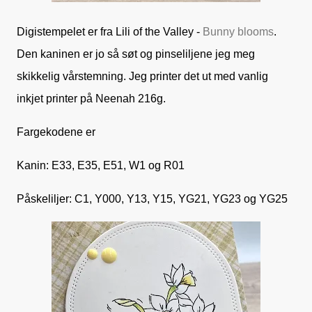
Digistempelet er fra Lili of the Valley -
Bunny blooms
.
Den kaninen er jo så søt og pinseliljene jeg meg
skikkelig vårstemning. Jeg printer det ut med vanlig
inkjet printer på Neenah 216g.
Fargekodene er
Kanin: E33, E35, E51, W1 og R01
Påskeliljer: C1, Y000, Y13, Y15, YG21, YG23 og YG25