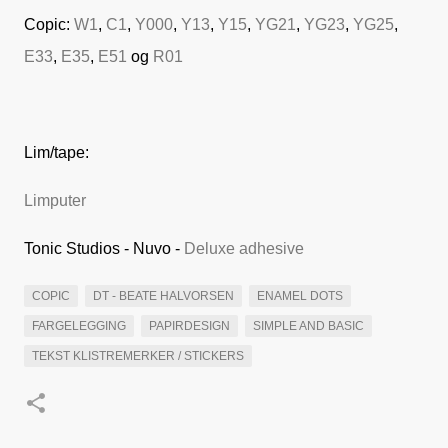
Copic:
W1
,
C1
,
Y000
,
Y13
,
Y15
,
YG21
,
YG23
,
YG25
,
E33
,
E35
,
E51
og
R01
Lim/tape:
Limputer
Tonic Studios - Nuvo -
Deluxe adhesive
COPIC
DT - BEATE HALVORSEN
ENAMEL DOTS
FARGELEGGING
PAPIRDESIGN
SIMPLE AND BASIC
TEKST KLISTREMERKER / STICKERS