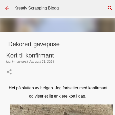
Gå til hovedinnhold
Kreativ Scrapping Blogg
Dekorert gavepose
lagt inn av
Scrappadis
den
august 04, 2026
DT - BEATE HALVORSEN
Kort til konfirmant
GAVEPOSE / POSEKORT
PAPIRDESIGN
SIMPLE AND BASIC
lagt inn av
gosti
den
april 21, 2024
TEKST KLISTREMERKER / STICKERS
0
Hei på slutten av helgen. Jeg fortsetter med konfirmant
og viser et litt enklere kort i dag.