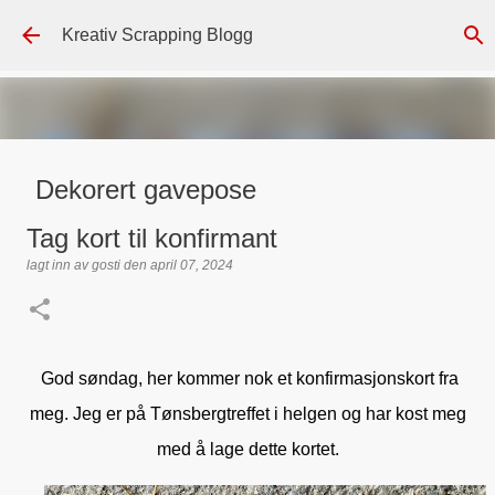
Gå til hovedinnhold
Kreativ Scrapping Blogg
Dekorert gavepose
lagt inn av
Scrappadis
den
august 04, 2026
DT - BEATE HALVORSEN
Tag kort til konfirmant
GAVEPOSE / POSEKORT
PAPIRDESIGN
SIMPLE AND BASIC
lagt inn av
gosti
den
april 07, 2024
TEKST KLISTREMERKER / STICKERS
0
God søndag, her kommer nok et konfirmasjonskort fra
meg. Jeg er på Tønsbergtreffet i helgen og har kost meg
med å lage dette kortet.