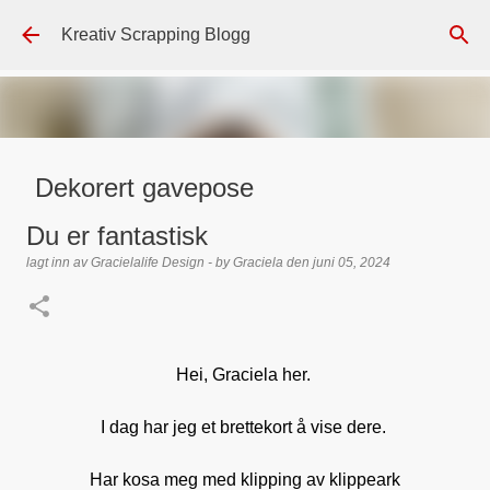
Gå til hovedinnhold
Kreativ Scrapping Blogg
Dekorert gavepose
lagt inn av
Scrappadis
den
august 04, 2026
DT - BEATE HALVORSEN
Du er fantastisk
GAVEPOSE / POSEKORT
PAPIRDESIGN
SIMPLE AND BASIC
lagt inn av
Gracielalife Design - by Graciela
den
juni 05, 2024
TEKST KLISTREMERKER / STICKERS
0
Hei, Graciela her.
I dag har jeg et brettekort å vise dere.
Har kosa meg med klipping av klippeark