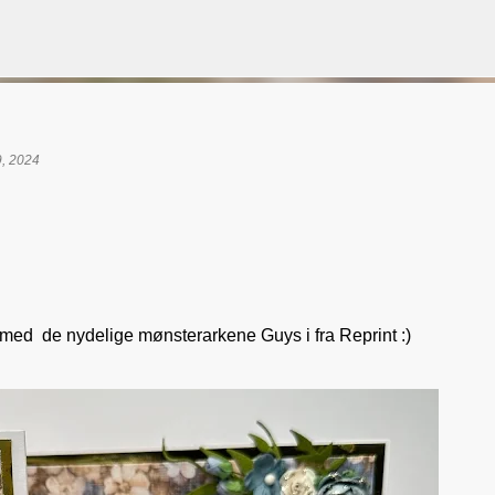
Gå til hovedinnhold
9, 2024
VORSEN
GAVEPOSE / POSEKORT
PAPIRDESIGN
SIMPLE AND BASIC
rt med de nydelige mønsterarkene Guys i fra Reprint :)