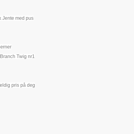
rk Jente med pus
jerner
- Branch Twig nr1
eldig pris på deg