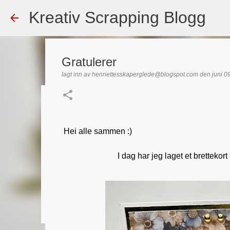
Kreativ Scrapping Blogg
Gratulerer
lagt inn av
henriettesskaperglede@blogspot.com
den
juni 0
Dekorert gavepose
lagt inn av
Scrappadis
den
august 04, 2026
DT - BEATE HAL
Hei alle sammen :)
TEKST KLISTREMERKER / STICKERS
I dag har jeg laget et bretteko
0