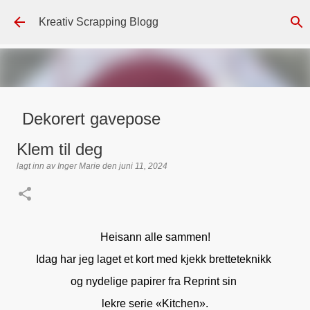
Gå til hovedinnhold
Kreativ Scrapping Blogg
Dekorert gavepose
lagt inn av
Scrappadis
den
august 04, 2026
DT - BEATE HALVORSEN
Klem til deg
GAVEPOSE / POSEKORT
PAPIRDESIGN
SIMPLE AND BASIC
lagt inn av
Inger Marie
den
juni 11, 2024
TEKST KLISTREMERKER / STICKERS
0
Heisann alle sammen!
Idag har jeg laget et kort med kjekk bretteteknikk
og nydelige papirer fra Reprint sin
lekre serie «Kitchen».