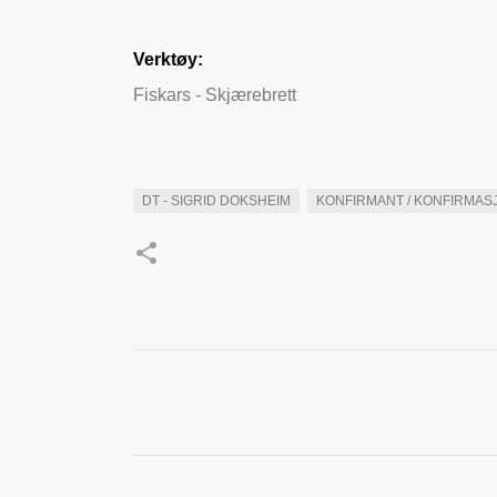
Verktøy:
Fiskars - Skjærebrett
DT - SIGRID DOKSHEIM
KONFIRMANT / KONFIRMAS
K
o
m
m