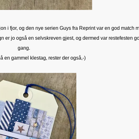
on i fjor, og den nye serien Guys fra Reprint var en god match 
 er jo også en selvskreven gjest, og dermed var restefesten go
gang.
 på en gammel klestag, rester der også,-)