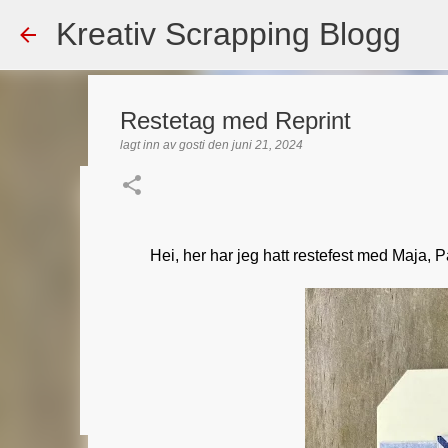
Kreativ Scrapping Blogg
Restetag med Reprint
lagt inn av
gosti
den
juni 21, 2024
Dekorert gavepose
lagt inn av
Scrappadis
den
august 04, 2026
DT - BEATE HAL
Hei, her har jeg hatt restefest med Maja, Pa
TEKST KLISTREMERKER / STICKERS
0