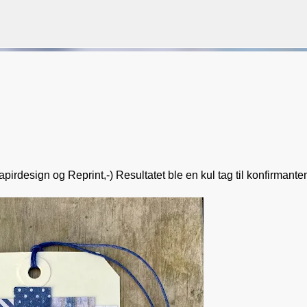
Gå til hovedinnhold
VORSEN
GAVEPOSE / POSEKORT
PAPIRDESIGN
SIMPLE AND BASIC
pirdesign og Reprint,-) Resultatet ble en kul tag til konfirmante