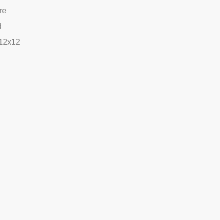
re
d
 12x12