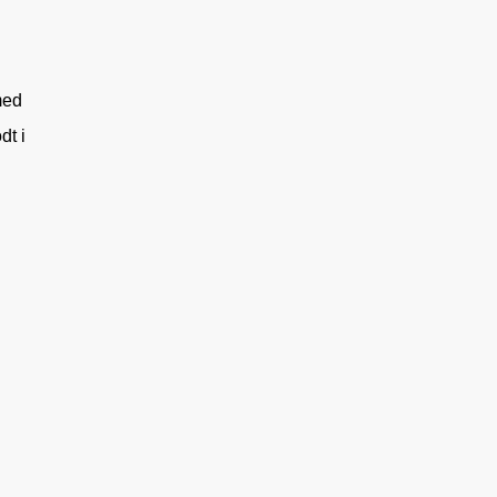
med
dt i