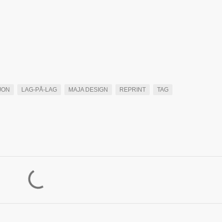
JON
LAG-PÅ-LAG
MAJA DESIGN
REPRINT
TAG