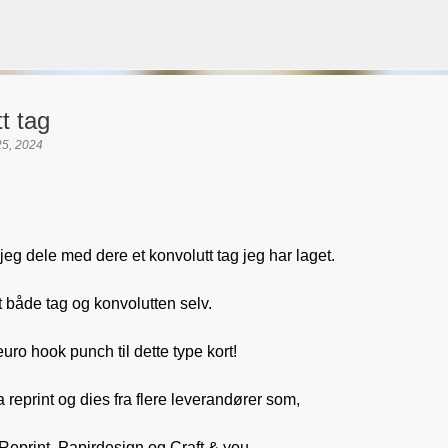
Gå til hovedinnhold
t tag
25, 2024
VORSEN
GAVEPOSE / POSEKORT
PAPIRDESIGN
SIMPLE AND BASIC
l jeg dele med dere et konvolutt tag jeg har laget.
t både tag og konvolutten selv.
uro hook punch til dette type kort!
a reprint og dies fra flere leverandører som,
Reprint, Papirdesign og Craft & you.