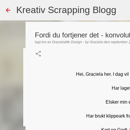
Kreativ Scrapping Blogg
Fordi du fortjener det - konvolut
lagt inn av
Gracielalife Design - by Graciela
den
september 
Dekorert gavepose
lagt inn av
Scrappadis
den
august 04, 2026
DT - BEATE HAL
Hei, Graciela her. I dag vi
TEKST KLISTREMERKER / STICKERS
Har lage
0
Elsker min e
Har brukt klippeark fr
Kort og Godt, 