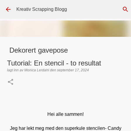
Gå til hovedinnhold
Kreativ Scrapping Blogg
Dekorert gavepose
lagt inn av
Scrappadis
den
august 04, 2026
DT - BEATE HALVORSEN
Tutorial: En stencil - to resultat
GAVEPOSE / POSEKORT
PAPIRDESIGN
SIMPLE AND BASIC
lagt inn av
Monica Lerdahl
den
september 17, 2024
TEKST KLISTREMERKER / STICKERS
0
Hei alle sammen!
Jeg har lekt meg med den superkule stencilen- Candy