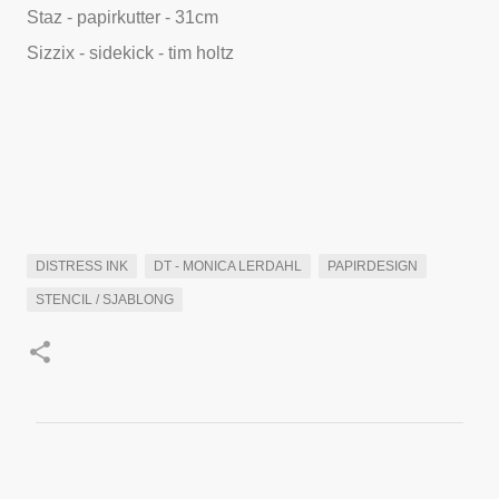
Staz - papirkutter - 31cm
Sizzix - sidekick - tim holtz
DISTRESS INK
DT - MONICA LERDAHL
PAPIRDESIGN
STENCIL / SJABLONG
K
o